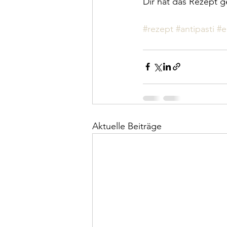
Dir hat das Rezept g
#rezept
#antipasti
#e
Aktuelle Beiträge