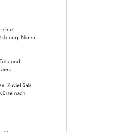
eichte 
(Achtung: Nimm 
Tofu und 
eben. 
. Zuviel Salz 
würze nach, 