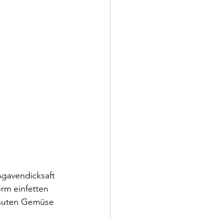
gavendicksaft 
orm einfetten 
inuten Gemüse 