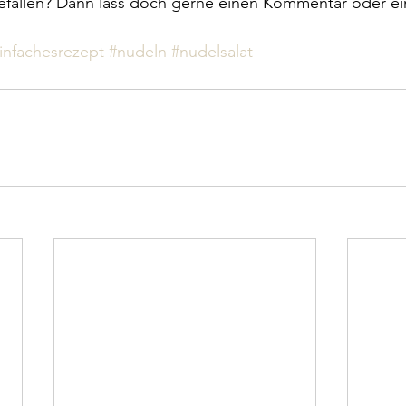
efallen? Dann lass doch gerne einen Kommentar oder ein
infachesrezept
#nudeln
#nudelsalat