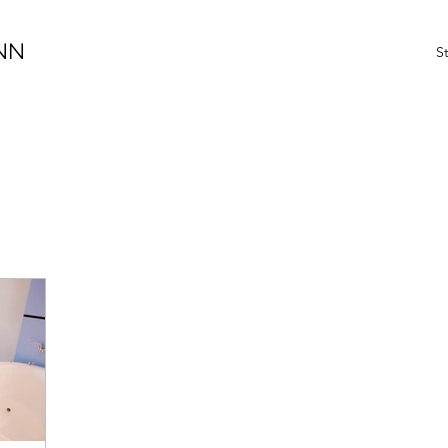
NN
St