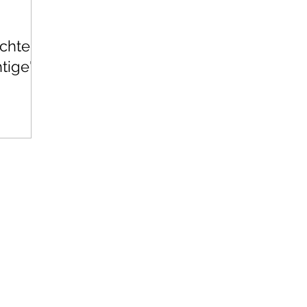
ichten
tige"